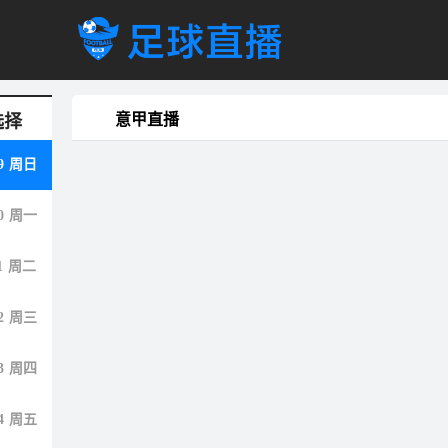
意甲直播
选择
9
周日
0
周一
1
周二
2
周三
3
周四
4
周五