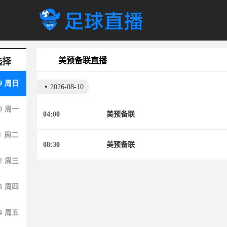
美预备联直播
选择
9
周日
•
2026-08-10
0
周一
04:00
美预备联
1
周二
08:30
美预备联
2
周三
3
周四
4
周五