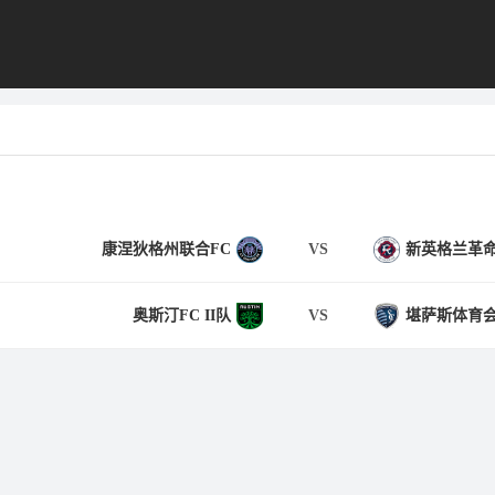
康涅狄格州联合FC
VS
新英格兰革命
奥斯汀FC II队
VS
堪萨斯体育