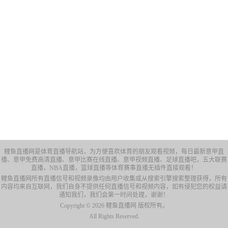
鲤鱼直播网是体育直播导航站，为方便喜欢体育的朋友观看视频，每日最新意甲直
播、意甲免费高清直播、意甲比赛在线直播、意甲视频直播、足球直播吧，五大联赛
直播，NBA直播，篮球直播等体育赛事直播无插件直接观看！
鲤鱼直播网所有直播信号和视频录像均由用户收集或从搜索引擎搜索整理获得，所有
内容均来自互联网，我们自身不提供任何直播信号和视频内容，如有侵犯您的权益请
通知我们，我们会第一时间处理，谢谢！
Copyright © 2026 鲤鱼直播网 版权所有。
All Rights Reserved.